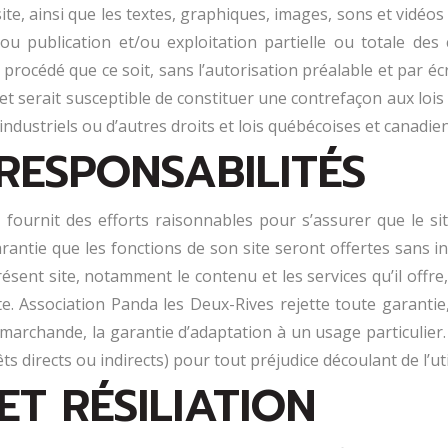
te, ainsi que les textes, graphiques, images, sons et vidéos
u publication et/ou exploitation partielle ou totale des
rocédé que ce soit, sans l’autorisation préalable et par écr
et serait susceptible de constituer une contrefaçon aux lois 
ndustriels ou d’autres droits et lois québécoises et canadie
 RESPONSABILITÉS
 fournit des efforts raisonnables pour s’assurer que le s
arantie que les fonctions de son site seront offertes sans 
sent site, notamment le contenu et les services qu’il offre, 
te. Association Panda les Deux-Rives rejette toute garanti
té marchande, la garantie d’adaptation à un usage particulie
 directs ou indirects) pour tout préjudice découlant de l’util
ET RÉSILIATION