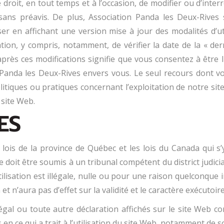
e droit, en tout temps et à l’occasion, de modifier ou d’i
sans préavis. De plus, Association Panda les Deux-Rives s
ser en affichant une version mise à jour des modalités d’ut
ation, y compris, notamment, de vérifier la date de la « de
près ces modifications signifie que vous consentez à être lié 
Panda les Deux-Rives envers vous. Le seul recours dont vou
olitiques ou pratiques concernant l’exploitation de notre si
e site Web.
ES
s lois de la province de Québec et les lois du Canada qui s’
ge doit être soumis à un tribunal compétent du district judicia
ilisation est illégale, nulle ou pour une raison quelconque i
et n’aura pas d’effet sur la validité et le caractère exécutoir
légal ou toute autre déclaration affichés sur le site Web co
en ce qui a trait à l’utilisation du site Web, notamment de 