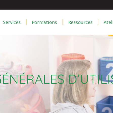
Services
Formations
Ressources
Ate
Services
Formations
Ressources
Atel
ÉNÉRALES D’UTILI