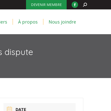
Search:
DEVENIR MEMBRE
Facebook
liers
À propos
Nous joindre
page
opens
iers
À propos
Nous joindre
in
new
window
s dispute
DATE