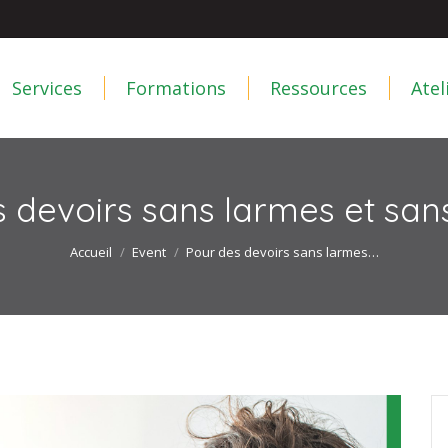
Services
Formations
Ressources
Ate
Services
Formations
Ressources
Atel
 devoirs sans larmes et san
Vous êtes ici :
Accueil
Event
Pour des devoirs sans larmes…