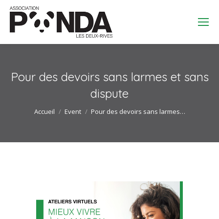
Search:
Pour des devoirs sans larmes et sans
dispute
Vous êtes ici :
Accueil
Event
Pour des devoirs sans larmes…